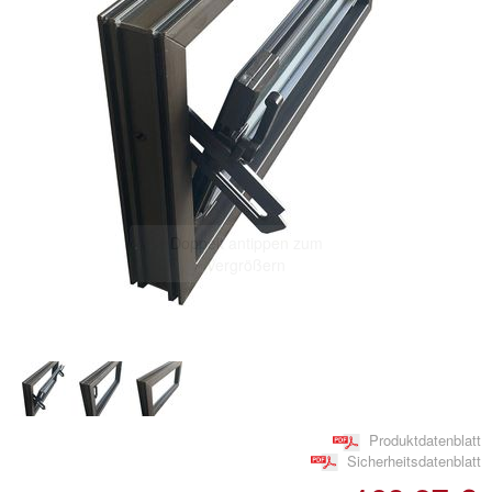
Doppelt antippen zum
vergrößern
Produktdatenblatt
Sicherheitsdatenblatt