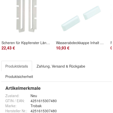
Scheren für Kippfenster Länge ca. 15 cm, 1 Paar
Wasserabdeckkappe Inhalt 1 Paar
22,43 €
10,93 €
0
Produktdetails
Zahlung, Versand & Rückgabe
Produktsicherheit
Artikelmerkmale
Zustand:
Neu
GTIN / EAN:
4251615307480
Marke:
Trobak
Hersteller Nr.:
4251615307480