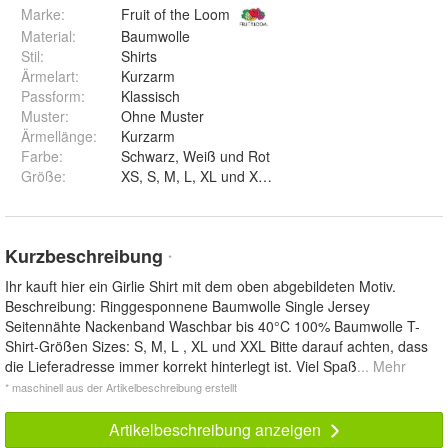
Marke:
Fruit of the Loom
Material
:
Baumwolle
Stil
:
Shirts
Ärmelart
:
Kurzarm
Passform
:
Klassisch
Muster
:
Ohne Muster
Ärmellänge
:
Kurzarm
Farbe
:
Schwarz, Weiß und Rot
Größe
:
XS, S, M, L, XL und XXL
Kurzbeschreibung
*
Ihr kauft hier ein Girlie Shirt mit dem oben abgebildeten Motiv.
Beschreibung: Ringgesponnene Baumwolle Single Jersey
Seitennähte Nackenband Waschbar bis 40°C 100% Baumwolle T-
Shirt-Größen Sizes: S, M, L , XL und XXL Bitte darauf achten, dass
die Lieferadresse immer korrekt hinterlegt ist. Viel Spaß
... Mehr
* maschinell aus der Artikelbeschreibung erstellt
Artikelbeschreibung anzeigen