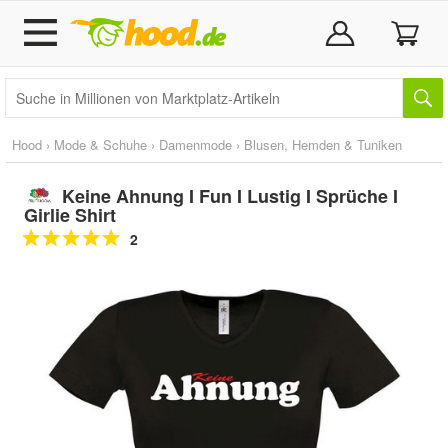
Hood
›
Mode & Schuhe
›
Damenmode
›
Blusen, Hemden & Tuniken
Keine Ahnung I Fun I Lustig I Sprüche I
Girlie Shirt
2