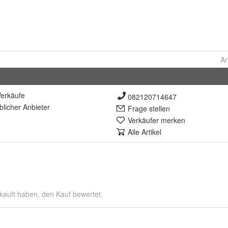
Ar
erkäufe
082120714647
lich
er Anbieter
Frage stellen
Verkäufer merken
Alle Artikel
kauft haben, den Kauf bewertet.