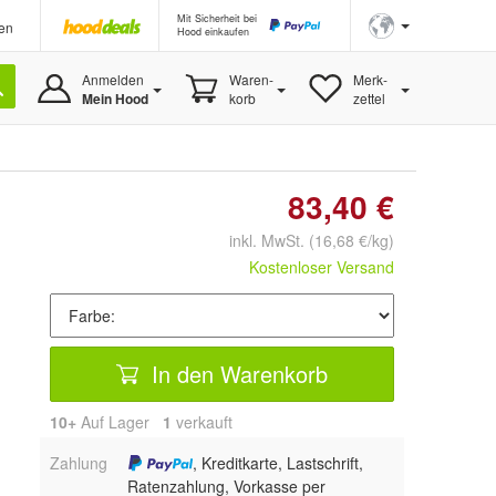
Mit Sicherheit bei
en
Hood einkaufen
Anmelden
Waren-
Merk-
Mein Hood
korb
zettel
83,40 €
inkl. MwSt.
(16,68 €/kg)
Kostenloser Versand
In den Warenkorb
10+
Auf Lager
1
 verkauft
Zahlung
, Kreditkarte, Lastschrift,
Ratenzahlung, Vorkasse per