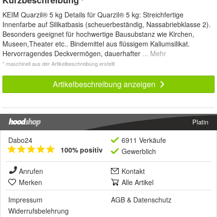
*
KEIM Quarzil® 5 kg Details für Quarzil® 5 kg: Streichfertige
Innenfarbe auf Silikatbasis (scheuerbeständig, Nassabriebklasse 2).
Besonders geeignet für hochwertige Bausubstanz wie Kirchen,
Museen,Theater etc.. Bindemittel aus flüssigem Kaliumsilikat.
Hervorragendes Deckvermögen, dauerhafter
... Mehr
* maschinell aus der Artikelbeschreibung erstellt
Artikelbeschreibung anzeigen
Platin
Dabo24
6911 Verkäufe
100% positiv
Gewerblich
Anrufen
Kontakt
Merken
Alle Artikel
Impressum
AGB
&
Datenschutz
Widerrufsbelehrung