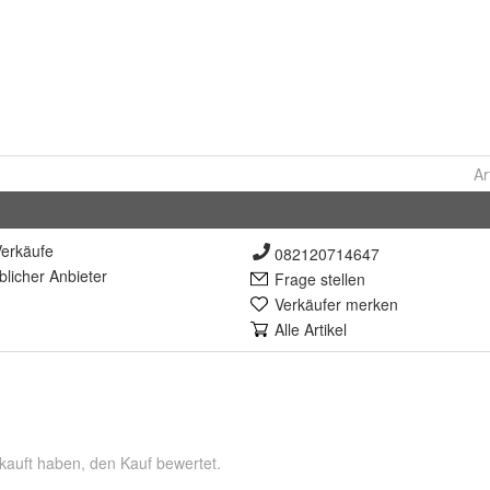
Ar
erkäufe
082120714647
lich
er Anbieter
Frage stellen
Verkäufer merken
Alle Artikel
kauft haben, den Kauf bewertet.