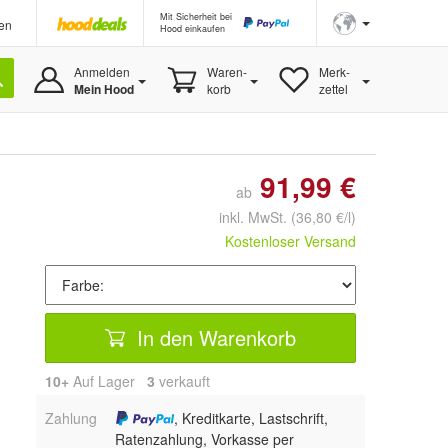
Mit Sicherheit bei
en
Hood einkaufen
Anmelden
Waren-
Merk-
Mein Hood
korb
zettel
91,99 €
ab
inkl. MwSt.
(36,80 €/l)
Kostenloser Versand
In den Warenkorb
10+
Auf Lager
3
 verkauft
Zahlung
, Kreditkarte, Lastschrift,
Ratenzahlung, Vorkasse per