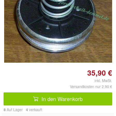
Doppelt antippen zum
vergrößern
35,90 €
inkl. MwSt.
Versandkosten nur 2,90 €
In den Warenkorb
8
Auf Lager
4
 verkauft