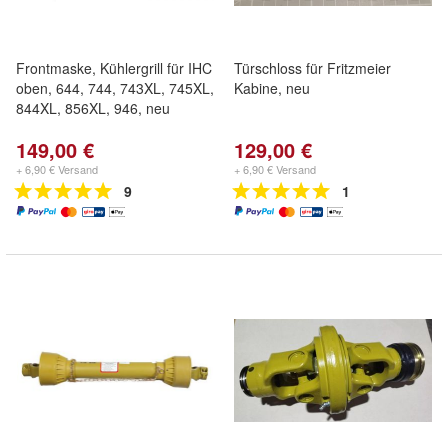
Frontmaske, Kühlergrill für IHC
Türschloss für Fritzmeier
oben, 644, 744, 743XL, 745XL,
Kabine, neu
844XL, 856XL, 946, neu
149,00 €
129,00 €
+ 6,90 € Versand
+ 6,90 € Versand
9
1