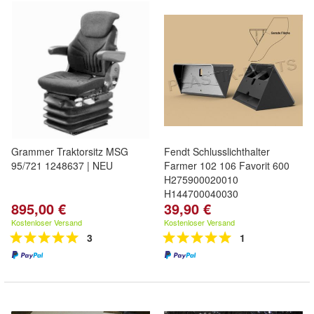
Grammer Traktorsitz MSG
Fendt Schlusslichthalter
95/721 1248637 | NEU
Farmer 102 106 Favorit 600
H275900020010
H144700040030
895,00 €
39,90 €
Kostenloser Versand
Kostenloser Versand
3
1