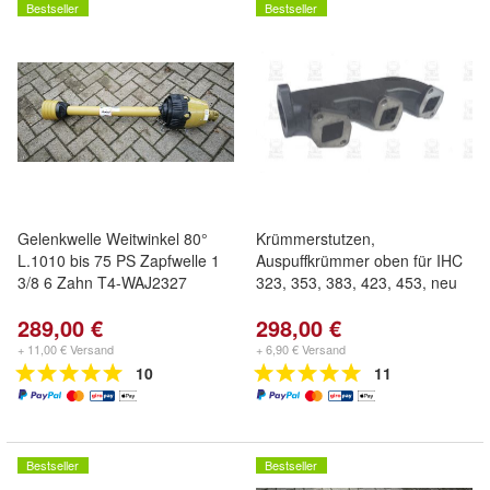
Bestseller
Bestseller
Gelenkwelle Weitwinkel 80°
Krümmerstutzen,
L.1010 bis 75 PS Zapfwelle 1
Auspuffkrümmer oben für IHC
3/8 6 Zahn T4-WAJ2327
323, 353, 383, 423, 453, neu
289,00 €
298,00 €
+ 11,00 € Versand
+ 6,90 € Versand
10
11
Bestseller
Bestseller