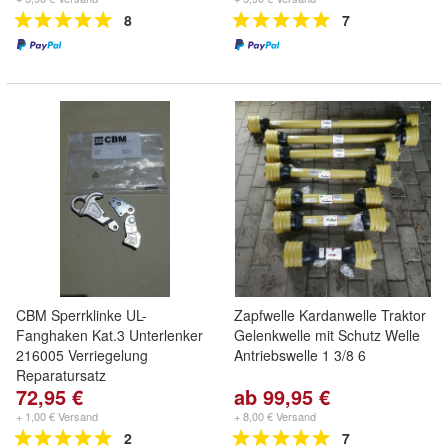
8
7
CBM Sperrklinke UL-
Zapfwelle Kardanwelle Traktor
Fanghaken Kat.3 Unterlenker
Gelenkwelle mit Schutz Welle
216005 Verriegelung
Antriebswelle 1 3/8 6
Reparatursatz
72,95 €
ab 99,95 €
+ 1,00 € Versand
+ 8,00 € Versand
2
7