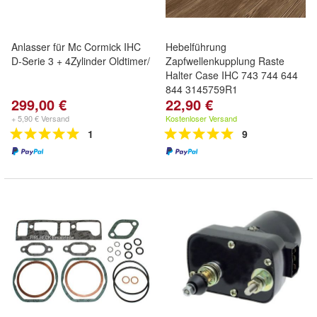
Anlasser für Mc Cormick IHC
Hebelführung
D-Serie 3 + 4Zylinder Oldtimer/
Zapfwellenkupplung Raste
Halter Case IHC 743 744 644
844 3145759R1
299,00 €
22,90 €
+ 5,90 € Versand
Kostenloser Versand
1
9