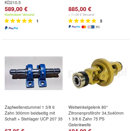
KD210,5
589,00 €
885,00 €
Kostenloser Versand
+ 11,00 € Versand
1
5
Zapfwellenstummel 1 3/8 6
Weitwinkelgelenk 80°
Zahn 300mm beidseitig mit
Zitronenprofilrohr 34,5x40mm
Schaft + Stehlager UCP 207 35
1 3/8 6 Zahn 75 PS
Gelenkwelle
67,85 €
194,00 €