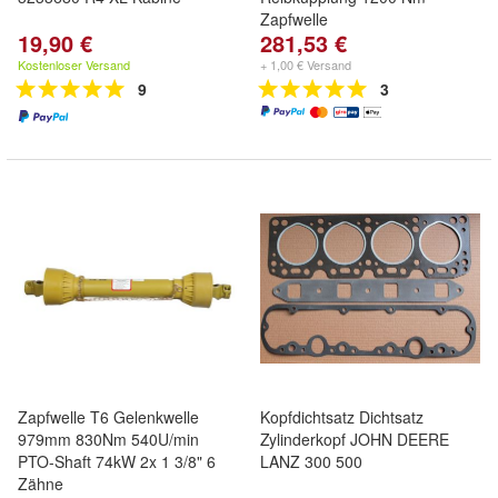
Zapfwelle
19,90 €
281,53 €
Kostenloser Versand
+ 1,00 € Versand
9
3
Zapfwelle T6 Gelenkwelle
Kopfdichtsatz Dichtsatz
979mm 830Nm 540U/min
Zylinderkopf JOHN DEERE
PTO-Shaft 74kW 2x 1 3/8" 6
LANZ 300 500
Zähne