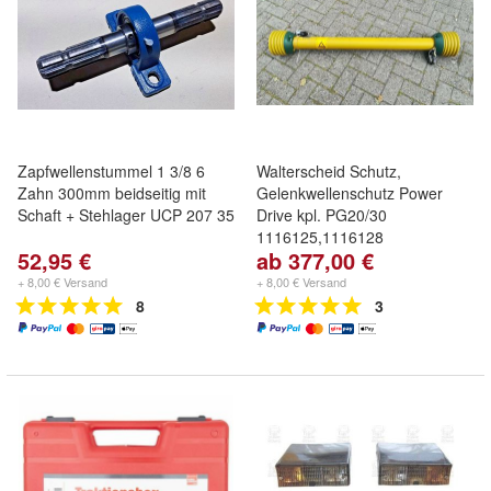
Zapfwellenstummel 1 3/8 6
Walterscheid Schutz,
Zahn 300mm beidseitig mit
Gelenkwellenschutz Power
Schaft + Stehlager UCP 207 35
Drive kpl. PG20/30
1116125,1116128
52,95 €
ab 377,00 €
+ 8,00 € Versand
+ 8,00 € Versand
8
3