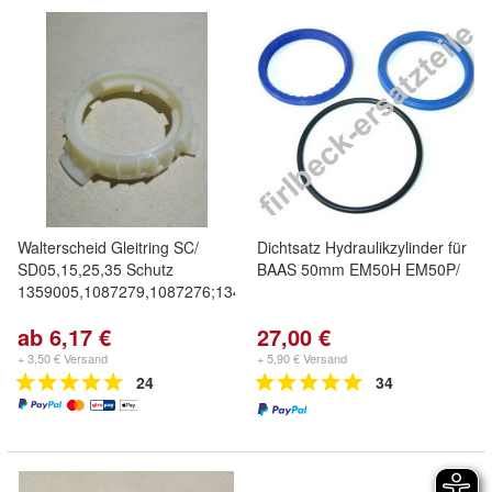
Walterscheid Gleitring SC/
Dichtsatz Hydraulikzylinder für
SD05,15,25,35 Schutz
BAAS 50mm EM50H EM50P/
1359005,1087279,1087276;1342315
ab 6,17 €
27,00 €
+ 3,50 € Versand
+ 5,90 € Versand
24
34