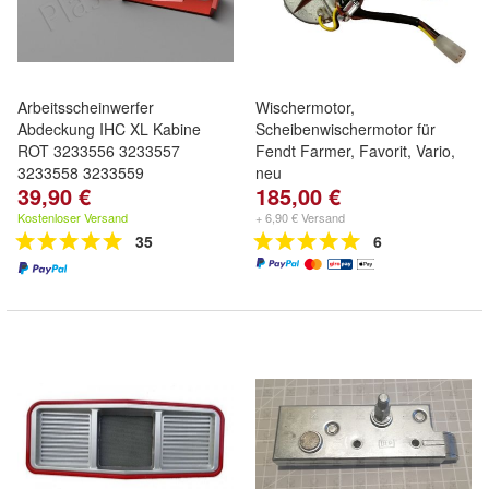
Arbeitsscheinwerfer
Wischermotor,
Abdeckung IHC XL Kabine
Scheibenwischermotor für
ROT 3233556 3233557
Fendt Farmer, Favorit, Vario,
3233558 3233559
neu
39,90 €
185,00 €
Kostenloser Versand
+ 6,90 € Versand
35
6