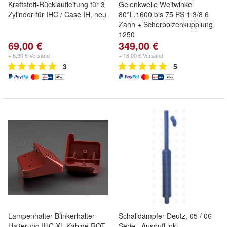
Kraftstoff-Rücklaufleitung für 3
Gelenkwelle Weitwinkel
Zylinder für IHC / Case IH, neu
80°L.1600 bis 75 PS 1 3/8 6
Zahn + Scherbolzenkupplung
1250
69,00 €
349,00 €
+ 6,90 € Versand
+ 16,00 € Versand
3
5
Lampenhalter Blinkerhalter
Schalldämpfer Deutz, 05 / 06
Halterung IHC XL Kabine ROT
Serie , Auspuff inkl.