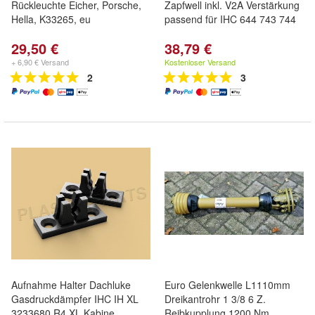
Rückleuchte Eicher, Porsche,
Zapfwell inkl. V2A Verstärkung
Hella, K33265, eu
passend für IHC 644 743 744
29,50 €
38,79 €
+ 6,90 € Versand
Kostenloser Versand
2
3
Aufnahme Halter Dachluke
Euro Gelenkwelle L1110mm
Gasdruckdämpfer IHC IH XL
Dreikantrohr 1 3/8 6 Z.
3233680 R4 XL Kabine
Reibkupplung 1200 Nm