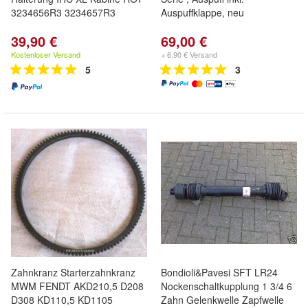
3234656R3 3234657R3
Auspuffklappe, neu
39,90 €
69,00 €
Kostenloser Versand
+ 6,90 € Versand
5
3
Zahnkranz Starterzahnkranz
Bondioli&Pavesi SFT LR24
MWM FENDT AKD210,5 D208
Nockenschaltkupplung 1 3/4 6
D308 KD110,5 KD1105
Zahn Gelenkwelle Zapfwelle