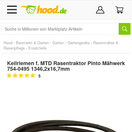
Hood
›
Baumarkt & Garten
›
Garten
›
Gartengeräte
›
Rasenmäher &
Rasenpflege
›
Ersatzteile
Keilriemen f. MTD Rasentraktor Pinto Mähwerk
754-0495 1346,2x16,7mm
5