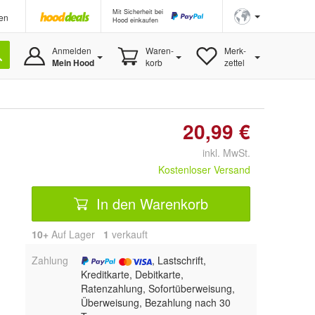
Mit Sicherheit bei
en
Hood einkaufen
Anmelden
Waren-
Merk-
Mein Hood
korb
zettel
20,99 €
inkl. MwSt.
Kostenloser Versand
In den Warenkorb
10+
Auf Lager
1
 verkauft
Zahlung
, Lastschrift,
Kreditkarte, Debitkarte,
Ratenzahlung, Sofortüberweisung,
Überweisung, Bezahlung nach 30