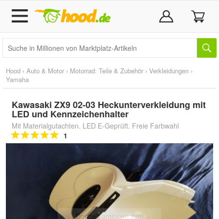
Hood
›
Auto & Motor
›
Motorrad: Teile & Zubehör
›
Verkleidungen
›
Yamaha
Kawasaki ZX9 02-03 Heckunterverkleidung mit
LED und Kennzeichenhalter
Mit Materialgutachten. LED E-Geprüft. Freie Farbwahl
1
Doppelt antippen zum