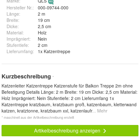
Marke:
QLS
Hersteller Nr.:
000-09744-000
Länge
:
2 m
Breite
:
19 cm
Dicke
:
2,5 cm
Material
:
Holz
Imprägniert
:
Nein
Stufentiefe
:
2 cm
Lieferumfang
:
1x Katzentreppe
Kurzbeschreibung
*
Katzenleiter Katzentreppe Katzenstufe für Balkon Treppe 2m ohne
Befestigung Details Länge: 2 m Breite: 19 cm Dicke: 2,5 cm Material:
Holz Imprägniert: Nein Stufentiefe: 2 cm Lieferumfang 1x
Katzentreppe kratzbaum, kratzbaum groß, katzenbaum, kletterwand
katzen, kratztonne, kratzbaum xxl, katzenlaufr
... Mehr
* maschinell aus der Artikelbeschreibung erstellt
Artikelbeschreibung anzeigen