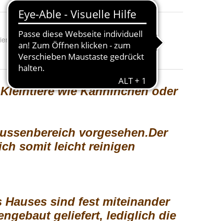
lierung
: