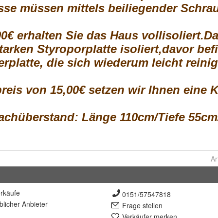
Ar
rkäufe
0151/57547818
lich
er Anbieter
Frage stellen
Verkäufer merken