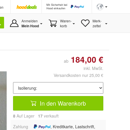
Mit Sicherheit bei
en
Hood einkaufen
Anmelden
Waren-
Merk-
Mein Hood
korb
zettel
184,00 €
ab
inkl. MwSt.
Versandkosten nur 25,00 €
In den Warenkorb
8
Auf Lager
17
 verkauft
Zahlung
, Kreditkarte, Lastschrift,