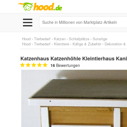
Hood
›
Tierbedarf
›
Katzen
›
Schlafplätze
›
Sonstige
Hood
›
Tierbedarf
›
Kleintiere
›
Käfige & Zubehör
›
Dekoration &
Katzenhaus Katzenhöhle Kleintierhaus Kanin
16
Bewertungen