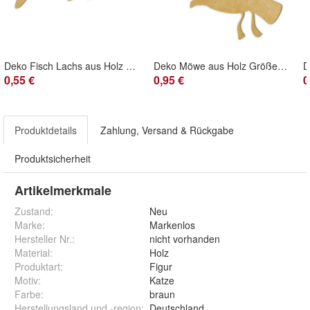
Deko Fisch Lachs aus Holz Material Größe wählbar
Deko Möwe aus Holz Größe wählbar
0,55 €
0,95 €
0
Produktdetails
Zahlung, Versand & Rückgabe
Produktsicherheit
Artikelmerkmale
Zustand:
Neu
Marke:
Markenlos
Hersteller Nr.:
nicht vorhanden
Material
:
Holz
Produktart
:
Figur
Motiv
:
Katze
Farbe
:
braun
Herstellungsland und -region
:
Deutschland