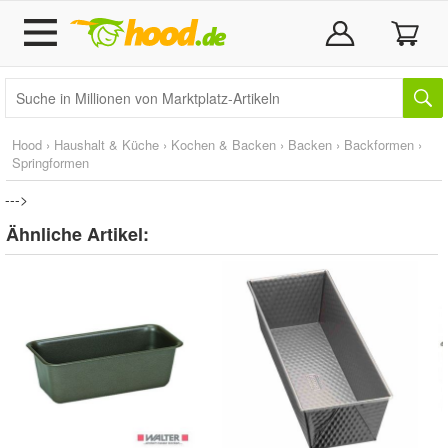
Hood
›
Haushalt & Küche
›
Kochen & Backen
›
Backen
›
Backformen
›
Springformen
--->
Ähnliche Artikel: