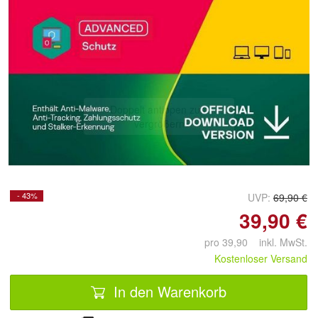
Doppelt antippen zum
vergrößern
- 43%
UVP:
69,90 €
39,90 €
pro 39,90 inkl. MwSt.
Kostenloser Versand
In den Warenkorb