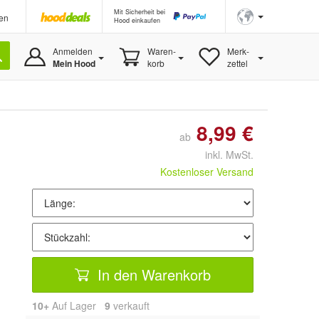
Mit Sicherheit bei
en
Hood einkaufen
Anmelden
Waren-
Merk-
Mein Hood
korb
zettel
8,99 €
ab
inkl. MwSt.
Kostenloser Versand
In den Warenkorb
10+
Auf Lager
9
 verkauft