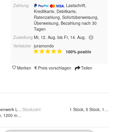
Zahlung
, Lastschrift,
Kreditkarte, Debitkarte,
Ratenzahlung, Sofortüberweisung,
Überweisung, Bezahlung nach 30
Tagen
Zustellung
Mi, 12. Aug. bis Fr, 14. Aug.
Verkäufer
juramondo
100% positiv
Merken
Preis vorschlagen
Teilen
enwerk Lucka KG, Bahnhofstrasse 36, 04613 Lucka, Email:
Stückzahl
:
info@well
1000 mm, 1200 mm, 1400 mm, 1600 mm, 1800 mm und 2000 mm