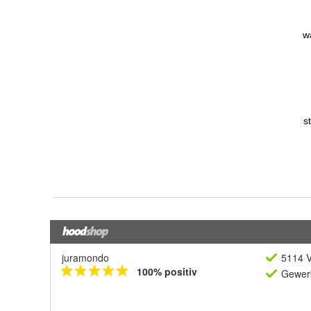
juramondo
5114 V
100% positiv
Gewerb