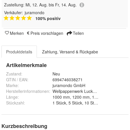
Zustellung:
Mi, 12. Aug. bis Fr, 14. Aug.
Verkäufer:
juramondo
100% positiv
Merken
Preis vorschlagen
Teilen
Produktdetails
Zahlung, Versand & Rückgabe
Artikelmerkmale
Zustand:
Neu
GTIN / EAN:
6994746038271
Marke:
juramondo GmbH
Herstellerinformationen
:
Wellpappenwerk Lucka KG, Bahnhofstrass
Länge
:
Stückzahl
:
1 Stüc
Kurzbeschreibung