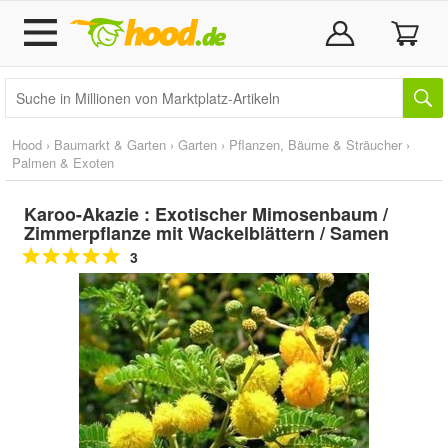
Hood
›
Baumarkt & Garten
›
Garten
›
Pflanzen, Bäume & Sträucher
›
Palmen & Exoten
Karoo-Akazie : Exotischer Mimosenbaum /
Zimmerpflanze mit Wackelblättern / Samen
3