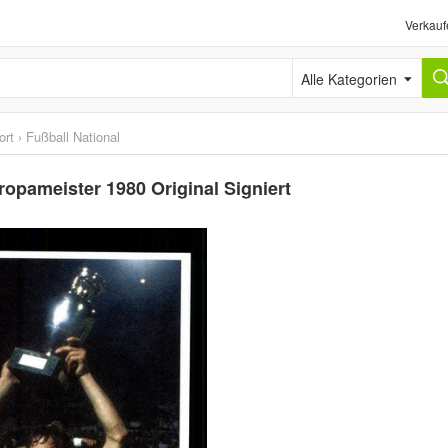
Verkauf
Alle Kategorien
ort
›
Fußball National
opameister 1980 Original Signiert