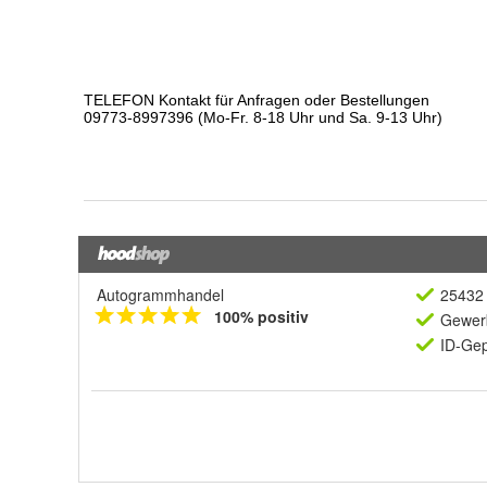
Autogrammhandel
25432 
100% positiv
Gewerb
ID-Gep