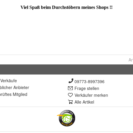
Ar
Verkäufe
09773-8997396
lich
er Anbieter
Frage stellen
rüft
es Mitglied
Verkäufer merken
Alle Artikel