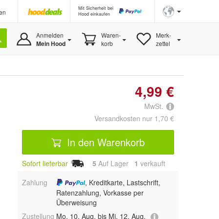
Mit Sicherheit bei
en
Hood einkaufen
Anmelden
Waren-
Merk-
Mein Hood
korb
zettel
4,99 €
MwSt.
Versandkosten nur 1,70 €
In den Warenkorb
Sofort lieferbar
5
Auf Lager
1
 verkauft
Zahlung
, Kreditkarte, Lastschrift,
Ratenzahlung, Vorkasse per
Überweisung
Zustellung
Mo, 10. Aug. bis Mi, 12. Aug.