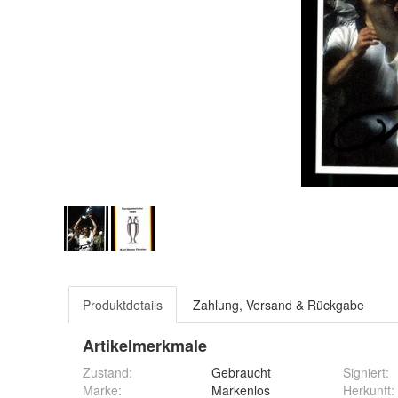
Produktdetails
Zahlung, Versand & Rückgabe
Artikelmerkmale
Zustand:
Gebraucht
Signiert
:
Marke:
Markenlos
Herkunft
: