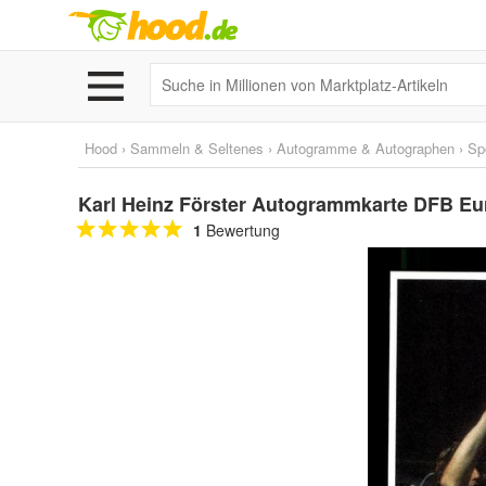
Hood
›
Sammeln & Seltenes
›
Autogramme & Autographen
›
Sp
Karl Heinz Förster Autogrammkarte DFB Eur
1
Bewertung