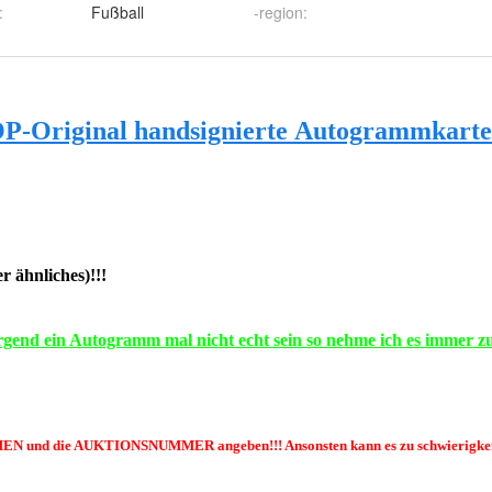
:
Fußball
-region
: