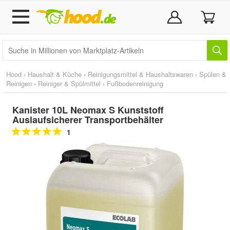
Hood
›
Haushalt & Küche
›
Reinigungsmittel & Haushaltswaren
›
Spülen &
Reinigen
›
Reiniger & Spülmittel
›
Fußbodenreinigung
Kanister 10L Neomax S Kunststoff
Auslaufsicherer Transportbehälter
1