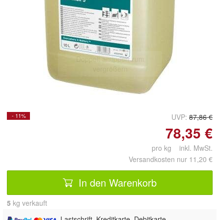
Doppelt antippen zum
vergrößern
- 11%
UVP:
87,86 €
78,35 €
pro kg inkl. MwSt.
Versandkosten nur 11,20 €
In den Warenkorb
5
 kg verkauft
, Lastschrift, Kreditkarte, Debitkarte,