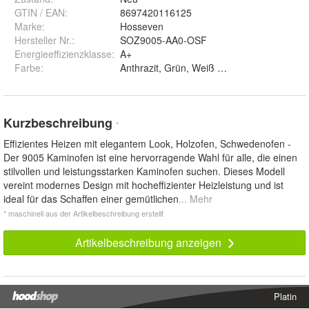
GTIN / EAN:
8697420116125
Marke:
Hosseven
Hersteller Nr.:
SOZ9005-AA0-OSF
Energieeffizienzklasse:
A+
Farbe
:
Anthrazit, Grün, Weiß und Burgund
Kurzbeschreibung
*
Effizientes Heizen mit elegantem Look, Holzofen, Schwedenofen -
Der 9005 Kaminofen ist eine hervorragende Wahl für alle, die einen
stilvollen und leistungsstarken Kaminofen suchen. Dieses Modell
vereint modernes Design mit hocheffizienter Heizleistung und ist
ideal für das Schaffen einer gemütlichen
... Mehr
* maschinell aus der Artikelbeschreibung erstellt
Artikelbeschreibung anzeigen
Platin