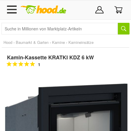
Hood
›
Baumarkt & Garten
›
Kamine
›
Kamineinsätze
Kamin-Kassette KRATKI KDZ 6 kW
1