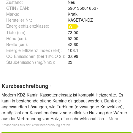
Zustand:
Neu
GTIN / EAN:
5901350016527
Marke:
Kratki
Hersteller Nr.:
KASETA/KDZ
Energieeffizienzklasse:
Tiefe (cm)
:
73.00
Höhe (cm)
:
52.00
Breite (cm)
:
42.60
Energie-Effizienz-Index (EEI)
:
103.1
CO-Emissionen (bei 13% O 2 )
:
0.099
Staubemission (mg/Nm3)
:
23
Kurzbeschreibung
*
Modern KDZ Kamin Kassetteneinsatz ist kompakt Heizgeräte. Es
kann in bestehende offene Kamine eingebaut werden. Dank die
angewandten Lösungen, wie Turbinen (erzwungene Konvektion),
ermöglicht der Kassetteneinsatz sehr effektive Nutzung der Wärme
aus der Verbrennung von Holz, eine sehr wirtschaftlich
... Mehr
* maschinell aus der Artikelbeschreibung erstellt