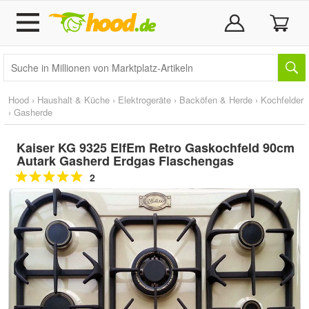
Hood
›
Haushalt & Küche
›
Elektrogeräte
›
Backöfen & Herde
›
Kochfelder
›
Gasherde
Kaiser KG 9325 ElfEm Retro Gaskochfeld 90cm
Autark Gasherd Erdgas Flaschengas
2