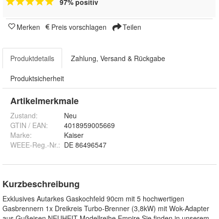
97% positiv
Merken
Preis vorschlagen
Teilen
Produktdetails
Zahlung, Versand & Rückgabe
Produktsicherheit
Artikelmerkmale
Zustand:
Neu
GTIN / EAN:
4018959005669
Marke:
Kaiser
WEEE-Reg.-Nr.
:
DE 86496547
Kurzbeschreibung
Exklusives Autarkes Gaskochfeld 90cm mit 5 hochwertigen
Gasbrennern 1x Dreikreis Turbo-Brenner (3,8kW) mit Wok-Adapter
aus Gußeisen NEUHEIT-Modellreihe Empire Sie finden in unserem