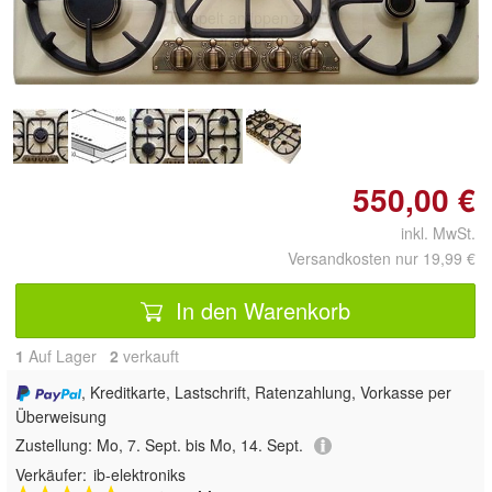
Doppelt antippen zum
vergrößern
550,00 €
inkl. MwSt.
Versandkosten nur 19,99 €
In den Warenkorb
1
Auf Lager
2
 verkauft
, Kreditkarte, Lastschrift, Ratenzahlung, Vorkasse per
Überweisung
Zustellung:
Mo, 7. Sept. bis Mo, 14. Sept.
Verkäufer:
ib-elektroniks