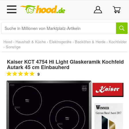
Hood
›
Haushalt & Küche
›
Elektrogeräte
›
Backöfen & Herde
›
Kochfelder
›
Sonstige
Kaiser KCT 4754 Hi Light Glaskeramik Kochfeld
Autark 45 cm Einbauherd
9