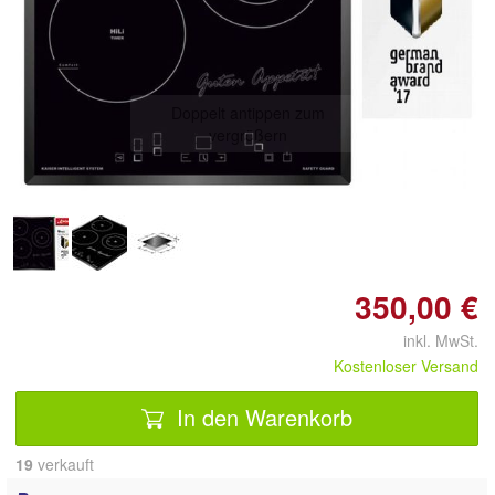
Doppelt antippen zum
vergrößern
350,00 €
inkl. MwSt.
Kostenloser Versand
In den Warenkorb
19
 verkauft