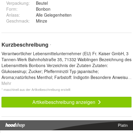
Verpackung
:
Beutel
Form
:
Bonbon
Anlass
:
Alle Gelegenheiten
Geschmack
:
Minze
Kurzbeschreibung
*
Verantwortlicher Lebensmittelunternehmer (EU) Fr. Kaiser GmbH, 3
Tannen-Werk Bahnhofstraße 35, 71332 Waiblingen Bezeichnung des
Lebensmittels Bonbons Verzeichnis der Zutaten Zutaten:
Glukosesirup; Zucker; Pfefferminzöl Typ japanische;
Aroma;natürliches Menthol; Farbstoff: Indigotin Besondere Anweisu
...
Mehr
* maschinell aus der Artikelbeschreibung erstellt
Artikelbeschreibung anzeigen
Platin