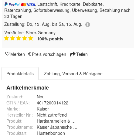
, Lastschrift, Kreditkarte, Debitkarte,
Ratenzahlung, Sofortüberweisung, Überweisung, Bezahlung nach
30 Tagen
Zustellung:
Do, 13. Aug. bis Sa, 15. Aug.
Verkäufer:
Store-Germany
100% positiv
Merken
Preis vorschlagen
Teilen
Produktdetails
Zahlung, Versand & Rückgabe
Artikelmerkmale
Zustand:
Neu
GTIN / EAN:
4017200014122
Marke:
Kaiser
Hersteller Nr.:
Nicht zutreffend
Produkt
:
Hartkaramellen & Hartbonbons
Produktname
:
Kaiser Japanische Minze
Produktart
:
Hustenbonbon