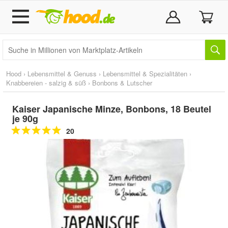
Hood
›
Lebensmittel & Genuss
›
Lebensmittel & Spezialitäten
›
Knabbereien - salzig & süß
›
Bonbons & Lutscher
Kaiser Japanische Minze, Bonbons, 18 Beutel
je 90g
20