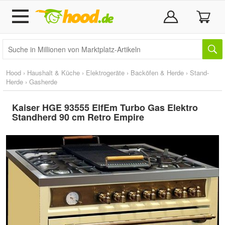
Hood
›
Haushalt & Küche
›
Elektrogeräte
›
Backöfen & Herde
›
Stand-
Herde
›
Gasherde
Kaiser HGE 93555 ElfEm Turbo Gas Elektro
Standherd 90 cm Retro Empire