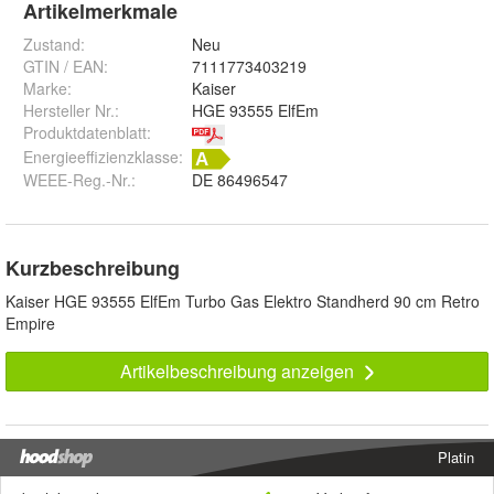
Artikelmerkmale
Zustand:
Neu
GTIN / EAN:
7111773403219
Marke:
Kaiser
Hersteller Nr.:
HGE 93555 ElfEm
Produktdatenblatt
:
Energieeffizienzklasse:
WEEE-Reg.-Nr.
:
DE 86496547
Kurzbeschreibung
Kaiser HGE 93555 ElfEm Turbo Gas Elektro Standherd 90 cm Retro
Empire
Artikelbeschreibung anzeigen
Platin