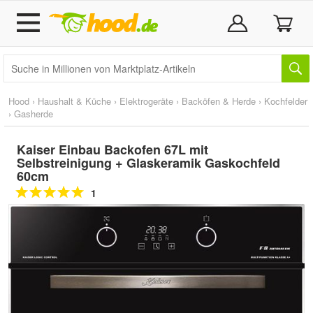
Hood
›
Haushalt & Küche
›
Elektrogeräte
›
Backöfen & Herde
›
Kochfelder
›
Gasherde
Kaiser Einbau Backofen 67L mit
Selbstreinigung + Glaskeramik Gaskochfeld
60cm
1