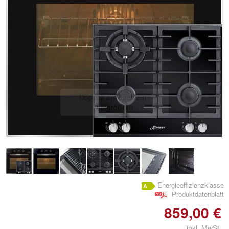
Doppelt antippen zum
vergrößern
Energieeffizienzklasse
Produktdatenblatt
859,00 €
inkl. MwSt.