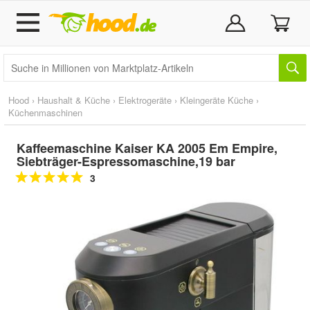
Hood
›
Haushalt & Küche
›
Elektrogeräte
›
Kleingeräte Küche
›
Küchenmaschinen
Kaffeemaschine Kaiser KA 2005 Em Empire,
Siebträger-Espressomaschine,19 bar
3