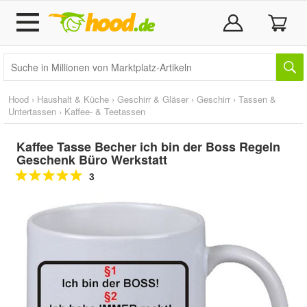
Hood
›
Haushalt & Küche
›
Geschirr & Gläser
›
Geschirr
›
Tassen &
Untertassen
›
Kaffee- & Teetassen
Kaffee Tasse Becher ich bin der Boss Regeln
Geschenk Büro Werkstatt
3