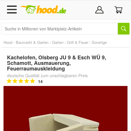
Hood
›
Baumarkt & Garten
›
Garten
›
Grill & Feuer
›
Sonstige
Kachelofen, Olsberg JU 9 & Esch WÜ 9,
Schamott, Ausmauerung,
Feuerraumauskleidung
deutsche Qualität zum unschlagbaren Preis
14