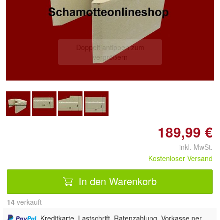
Doppelt antippen zum
vergrößern
189,99 €
inkl. MwSt.
Kostenloser Versand
In den Warenkorb
14
 verkauft
, Kreditkarte, Lastschrift, Ratenzahlung, Vorkasse per