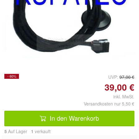
Doppelt antippen zum
vergrößern
- 60%
UVP:
97,00 €
39,00 €
inkl. MwSt.
Versandkosten nur 5,50 €
In den Warenkorb
5
Auf Lager
1
 verkauft