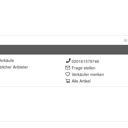
Ar
erkäufe
020161579746
lich
er Anbieter
Frage stellen
Verkäufer merken
Alle Artikel