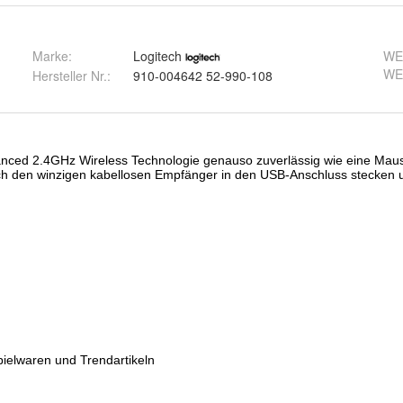
Marke:
Logitech
WE
WE
Hersteller Nr.:
910-004642 52-990-108