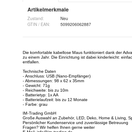
Artikelmerkmale
Zustand:
Neu
GTIN / EAN:
5099206062887