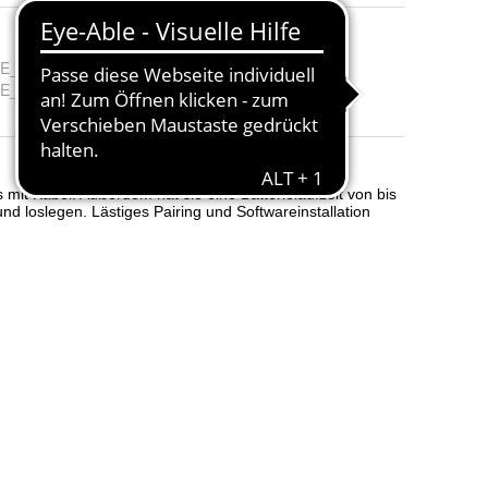
E_Nummer
:
10234669
E_Kategorie
:
Kleingeräte, die in privaten Haushalten genutzt werden