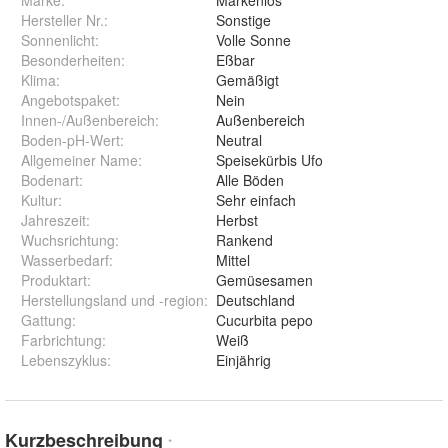
Marke:
Markenlos
Hersteller Nr.:
Sonstige
Sonnenlicht
:
Volle Sonne
Besonderheiten
:
Eßbar
Klima
:
Gemäßigt
Angebotspaket
:
Nein
Innen-/Außenbereich
:
Außenbereich
Boden-pH-Wert
:
Neutral
Allgemeiner Name
:
Speisekürbis Ufo
Bodenart
:
Alle Böden
Kultur
:
Sehr einfach
Jahreszeit
:
Herbst
Wuchsrichtung
:
Rankend
Wasserbedarf
:
Mittel
Produktart
:
Gemüsesamen
Herstellungsland und -region
:
Deutschland
Gattung
:
Cucurbita pepo
Farbrichtung
:
Weiß
Lebenszyklus
:
Einjährig
Kurzbeschreibung
*