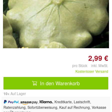
Doppelt antippen zum
vergrößern
2,99 €
pro Stück inkl. MwSt.
Kostenloser Versand
In den Warenkorb
10+
Auf Lager
,
,
, Kreditkarte, Lastschrift,
Ratenzahlung, Sofortüberweisung,
Kauf auf Rechnung, Vorkasse