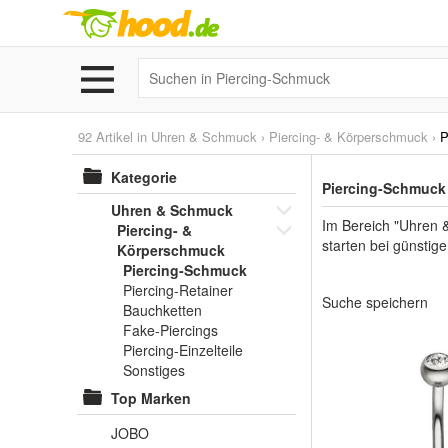
92 Artikel in
Uhren & Schmuck
›
Piercing- & Körperschmuck
›
P
Kategorie
Piercing-Schmuck 
Uhren & Schmuck
Im Bereich "Uhren 
Piercing- &
starten bei günstige
Körperschmuck
Piercing-Schmuck
Piercing-Retainer
Suche speichern
Bauchketten
Fake-Piercings
Piercing-Einzelteile
Sonstiges
Top Marken
JOBO