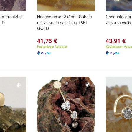
m Ersatzteil
Nasenstecker 3x3mm Spirale
Nasenstecker
OLD
mit Zirkonia safir-blau 18Kt
Zirkonia wei
GOLD
41,75 €
43,91 €
Kostenloser Versand
Kostenloser Vers