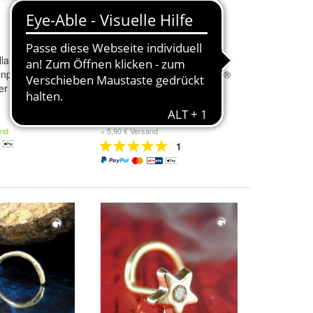
lant-Schliff
Nasenpiercing Nasenstecker
npiercing
aus Edelstahl mit Swarovski®
er 18 Karat
Element
13,95 €
and
+ 5,90 € Versand
1