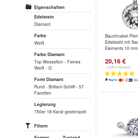
Eigenschaften
Edelstein
Diamant
Farbe
Bauchnabel Pier
Edelstahl mit Sw
Weiß
Elements 10 mm
Farbe Diamant
20,16 €
Top Wesselton - Feines
+ 5,90 € Versand
Weiß - G
Form Diamant
Rund - Brillant-Schliff - 57
Facetten
Legierung
750er 18 Karat gestempelt
Filtern
Format
Zustand