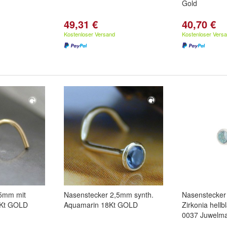
Gold
49,31 €
40,70 €
Kostenloser Versand
Kostenloser Vers
,5mm mit
Nasenstecker 2,5mm synth.
Nasenstecker 
8Kt GOLD
Aquamarin 18Kt GOLD
Zirkonia hellb
0037 Juwelm