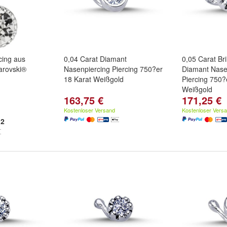
cing aus
0,04 Carat Diamant
0,05 Carat Bril
arovski®
Nasenpiercing Piercing 750?er
Diamant Nase
18 Karat Weißgold
Piercing 750?
Weißgold
163,75 €
171,25 €
Kostenloser Versand
Kostenloser Vers
2