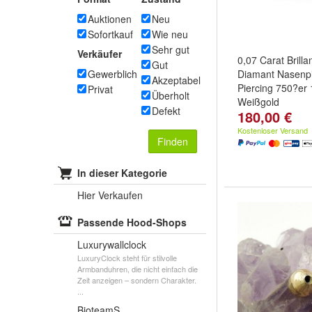
Auktionen
Neu
Sofortkauf
Wie neu
Sehr gut
Verkäufer
0,07 Carat Brillan
Gut
Gewerblich
Diamant Nasenpi
Akzeptabel
Piercing 750?er 
Privat
Überholt
Weißgold
Defekt
180,00 €
Kostenloser Versand
Finden
In dieser Kategorie
Hier Verkaufen
Passende Hood-Shops
Luxurywallclock
LuxuryClock steht für stilvolle
Armbanduhren, die nicht einfach die
Zeit anzeigen – sondern Charakter.
...
BioteamS