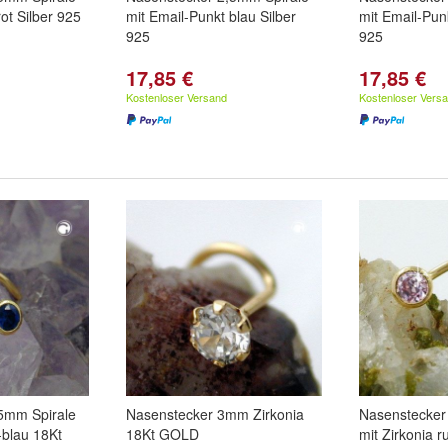
ot Silber 925
mit Email-Punkt blau Silber
mit Email-Pun
925
925
17,85 €
17,85 €
Kostenloser Versand
Kostenloser Vers
5mm Spirale
Nasenstecker 3mm Zirkonia
Nasenstecker
r-blau 18Kt
18Kt GOLD
mit Zirkonia r