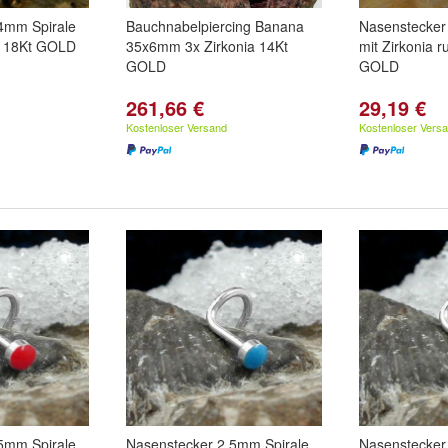
4mm Spirale
Bauchnabelpiercing Banana
Nasenstecker
z 18Kt GOLD
35x6mm 3x Zirkonia 14Kt
mit Zirkonia 
GOLD
GOLD
261,66 €
29,19 €
Kostenloser Versand
Kostenloser Vers
5mm Spirale
Nasenstecker 2,5mm Spirale
Nasenstecker