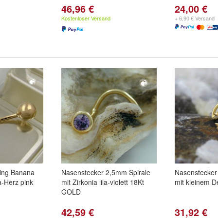
46,96 €
24,00 €
Kostenloser Versand
+ 6,90 € Versand
ing Banana
Nasenstecker 2,5mm Spirale
Nasenstecker
-Herz pink
mit Zirkonia lila-violett 18Kt
mit kleinem D
GOLD
42,59 €
31,92 €