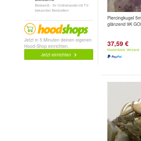
BioteamS - Ihr Onlinehandel mit TV-
bekannten Bestsellern
Piercingkugel 5m
glänzend 9K G
Jetzt in 5 Minuten deinen eigenen
37,59 €
Hood-Shop einrichten.
Kostenloser Versand
Jetzt einrichten