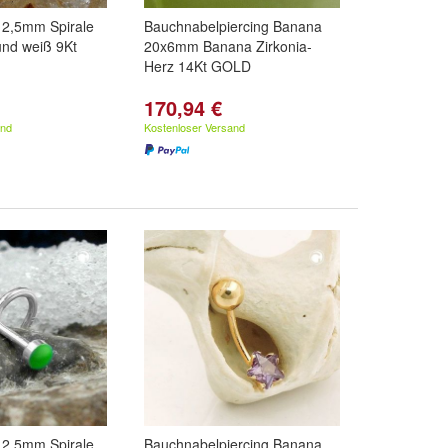
 2,5mm Spirale
Bauchnabelpiercing Banana
rund weiß 9Kt
20x6mm Banana Zirkonia-
Herz 14Kt GOLD
170,94 €
and
Kostenloser Versand
 2,5mm Spirale
Bauchnabelpiercing Banana