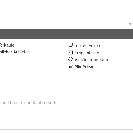
Ar
erkäufe
01732388131
lich
er Anbieter
Frage stellen
Verkäufer merken
Alle Artikel
kauft haben, den Kauf bewertet.