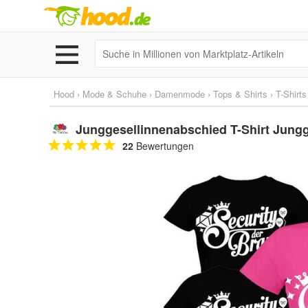
Hood
›
Mode & Schuhe
›
Damenmode
›
Tops & Shirts
›
T-Shirts
Junggesellinnenabschied T-Shirt Jungg
22
Bewertungen