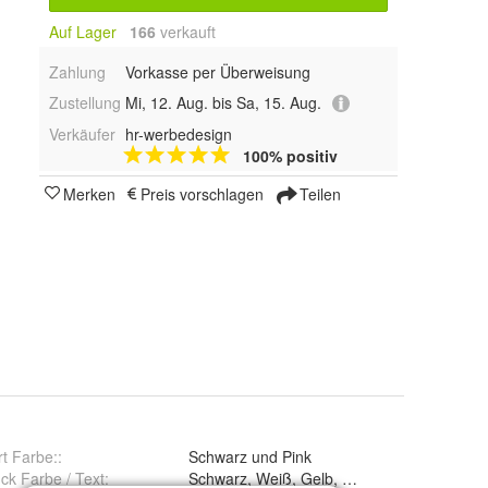
Auf Lager
166
 verkauft
Zahlung
Vorkasse per Überweisung
Zustellung
Mi, 12. Aug. bis Sa, 15. Aug.
Verkäufer
hr-werbedesign
100% positiv
Merken
Preis vorschlagen
Teilen
rt Farbe:
:
Schwarz und Pink
ck Farbe / Text
:
Schwarz, Weiß, Gelb, Pink, O