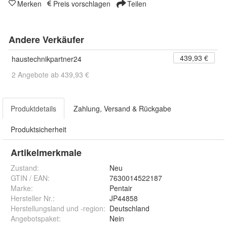
Merken
Preis vorschlagen
Teilen
Andere Verkäufer
439,93 €
haustechnikpartner24
2 Angebote ab 439,93 €
Produktdetails
Zahlung, Versand & Rückgabe
Produktsicherheit
Artikelmerkmale
Zustand:
Neu
GTIN / EAN:
7630014522187
Marke:
Pentair
Hersteller Nr.:
JP44858
Herstellungsland und -region
:
Deutschland
Angebotspaket
:
Nein