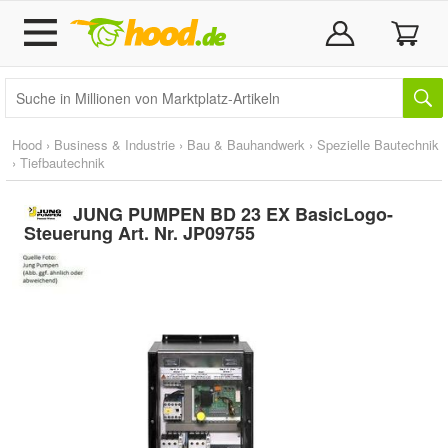
Hood
›
Business & Industrie
›
Bau & Bauhandwerk
›
Spezielle Bautechnik
›
Tiefbautechnik
JUNG PUMPEN BD 23 EX BasicLogo-
Steuerung Art. Nr. JP09755