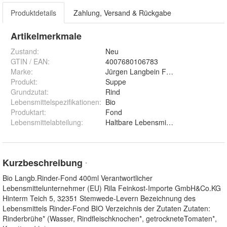
Produktdetails
Zahlung, Versand & Rückgabe
Artikelmerkmale
Zustand:
Neu
GTIN / EAN:
4007680106783
Marke:
Jürgen Langbein Feine Küche
Produkt
:
Suppe
Grundzutat
:
Rind
Lebensmittelspezifikationen
:
Bio
Produktart
:
Fond
Lebensmittelabteilung
:
Haltbare Lebensmittel
Kurzbeschreibung
*
Bio Langb.Rinder-Fond 400ml Verantwortlicher
Lebensmittelunternehmer (EU) Rila Feinkost-Importe GmbH&Co.KG
Hinterm Teich 5, 32351 Stemwede-Levern Bezeichnung des
Lebensmittels Rinder-Fond BIO Verzeichnis der Zutaten Zutaten:
Rinderbrühe* (Wasser, Rindfleischknochen*, getrockneteTomaten*,