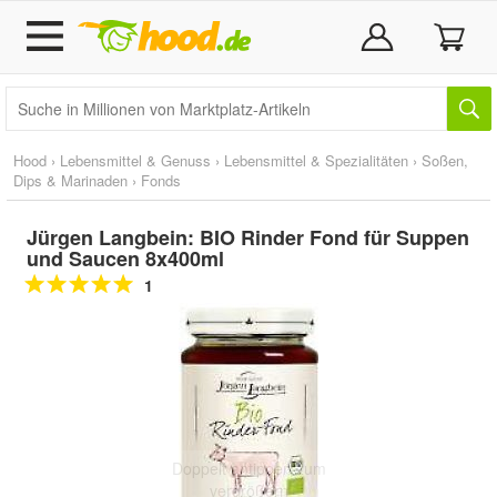
Hood
›
Lebensmittel & Genuss
›
Lebensmittel & Spezialitäten
›
Soßen,
Dips & Marinaden
›
Fonds
Jürgen Langbein: BIO Rinder Fond für Suppen
und Saucen 8x400ml
1
Doppelt antippen zum
vergrößern