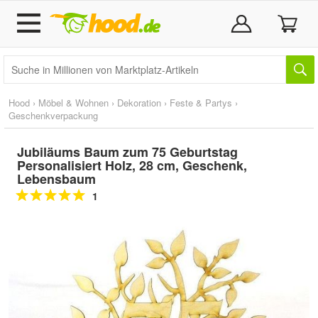
Hood
›
Möbel & Wohnen
›
Dekoration
›
Feste & Partys
›
Geschenkverpackung
Jubiläums Baum zum 75 Geburtstag
Personalisiert Holz, 28 cm, Geschenk,
Lebensbaum
1