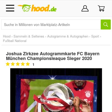
Hood
›
Sammeln & Seltenes
›
Autogramme & Autographen
›
Sport
›
Fußball National
Joshua Zirkzee Autogrammkarte FC Bayern
München Championsleaque Sieger 2020
1