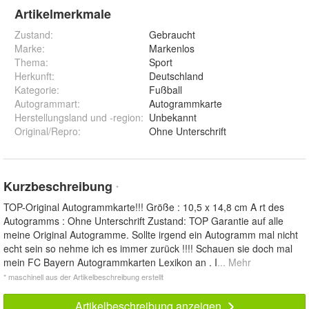
Artikelmerkmale
Zustand:
Gebraucht
Marke:
Markenlos
Thema
:
Sport
Herkunft
:
Deutschland
Kategorie
:
Fußball
Autogrammart
:
Autogrammkarte
Herstellungsland und -region
:
Unbekannt
Original/Repro
:
Ohne Unterschrift
Kurzbeschreibung
*
TOP-Original Autogrammkarte!!! Größe : 10,5 x 14,8 cm A rt des
Autogramms : Ohne Unterschrift Zustand: TOP Garantie auf alle
meine Original Autogramme. Sollte irgend ein Autogramm mal nicht
echt sein so nehme ich es immer zurück !!!! Schauen sie doch mal
mein FC Bayern Autogrammkarten Lexikon an . I
... Mehr
* maschinell aus der Artikelbeschreibung erstellt
Artikelbeschreibung anzeigen