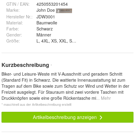
GTIN / EAN:
4250553201454
Marke:
John Doe
Hersteller Nr.:
JDW3001
Material
:
Baumwolle
Farbe
:
Schwarz
Gender
:
Männer
Größe
:
L, 4XL, XS, XXL, S, XL, M, 3XL und 5XL
Kurzbeschreibung
*
Biker- und Leisure-Weste mit V-Ausschnitt und geradem Schnitt
(Standard Fit) in Schwarz. Die wattierte Innenausstattung ist zum
Tragen auf dem Bike sowie zum Schutz vor Wind und Wetter in der
Freizeit ausgelegt. Für Stauraum sind zwei vordere Taschen mit
Druckknöpfen sowie eine große Rückentasche mi
... Mehr
* maschinell aus der Artikelbeschreibung erstellt
Artikelbeschreibung anzeigen