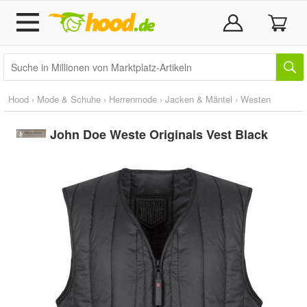
Hood
›
Mode & Schuhe
›
Herrenmode
›
Jacken & Mäntel
›
Westen
John Doe Weste Originals Vest Black