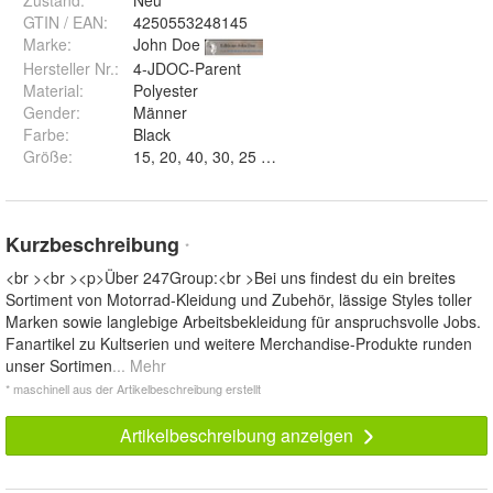
Zustand:
Neu
GTIN / EAN:
4250553248145
Marke:
John Doe
Hersteller Nr.:
4-JDOC-Parent
Material
:
Polyester
Gender
:
Männer
Farbe
:
Black
Größe
:
15, 20, 40, 30, 25 und 35
Kurzbeschreibung
*
<br ><br ><p>Über 247Group:<br >Bei uns findest du ein breites
Sortiment von Motorrad-Kleidung und Zubehör, lässige Styles toller
Marken sowie langlebige Arbeitsbekleidung für anspruchsvolle Jobs.
Fanartikel zu Kultserien und weitere Merchandise-Produkte runden
unser Sortimen
... Mehr
* maschinell aus der Artikelbeschreibung erstellt
Artikelbeschreibung anzeigen