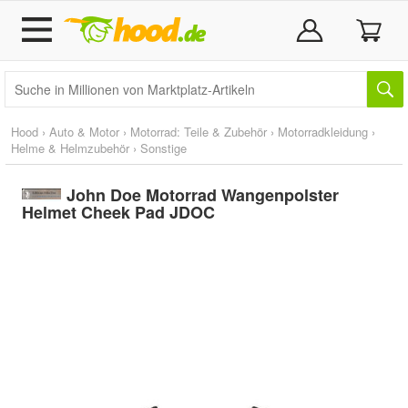
Hood
›
Auto & Motor
›
Motorrad: Teile & Zubehör
›
Motorradkleidung
›
Helme & Helmzubehör
›
Sonstige
John Doe Motorrad Wangenpolster
Helmet Cheek Pad JDOC