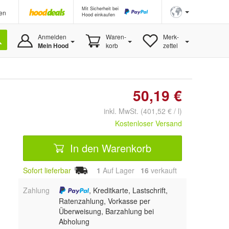
Mit Sicherheit bei
en
Hood einkaufen
Anmelden
Waren-
Merk-
Mein Hood
korb
zettel
50,19 €
inkl. MwSt. (401,52 € / l)
Kostenloser Versand
In den Warenkorb
Sofort lieferbar
1
Auf Lager
16
 verkauft
Zahlung
, Kreditkarte, Lastschrift,
Ratenzahlung, Vorkasse per
Überweisung, Barzahlung bei
Abholung