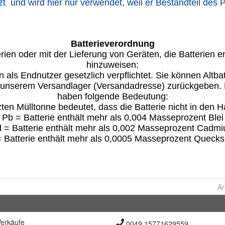
Ar
erkäufe
0049 15771629559