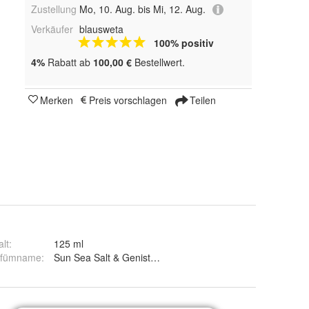
Zustellung
Mo, 10. Aug. bis Mi, 12. Aug.
Verkäufer
blausweta
100% positiv
4%
Rabatt ab
100,00 €
Bestellwert.
Merken
Preis vorschlagen
Teilen
alt
:
125 ml
rfümname
:
Sun Sea Salt & Genista Limited Edition