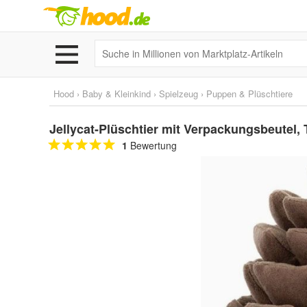
Hood
›
Baby & Kleinkind
›
Spielzeug
›
Puppen & Plüschtiere
Jellycat-Plüschtier mit Verpackungsbeutel,
1
Bewertung