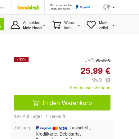
Mit Sicherheit bei
en
Hood einkaufen
Anmelden
Waren-
Merk-
Mein Hood
korb
zettel
- 35%
UVP:
39,99 €
25,99 €
MwSt.
Kostenloser Versand
In den Warenkorb
10+
Auf Lager
1
 verkauft
Zahlung
, Lastschrift,
Kreditkarte, Debitkarte,