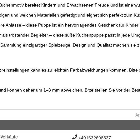
Ar
Verkäufe
+491632698537