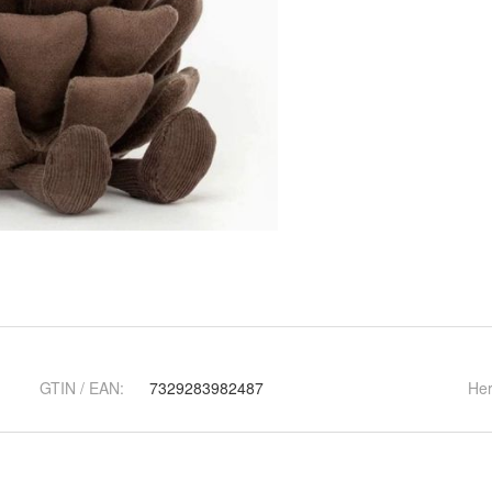
GTIN / EAN:
7329283982487
Her