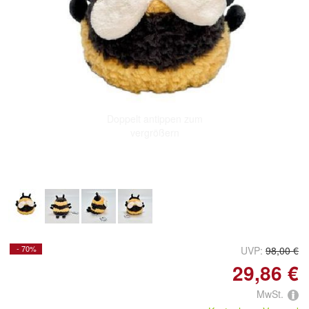
Doppelt antippen zum
vergrößern
- 70%
UVP:
98,00 €
29,86 €
MwSt.