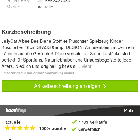
GTIN / EAN:
7916862427080
Marke:
actuelle
Kurzbeschreibung
*
JellyCat Albee Bee Biene Stofftier Plüschtier Spielzeug Kinder
Kuscheltier 16cm SPASS &amp; DESIGN: Amuseables zaubern ein
Lächeln auf die Gesichter! Diese verspielten Sammlerstücke sind
perfekt für Sportfans, Naturliebhaber und Urlaubsbegeisterte jeden
Alters. Niedlich und originell, gibt es si
... Mehr
* maschinell aus der Artikelbeschreibung erstellt
Artikelbeschreibung anzeigen
Platin
actuelle
4783 Verkäufe
100% positiv
Gewerblich