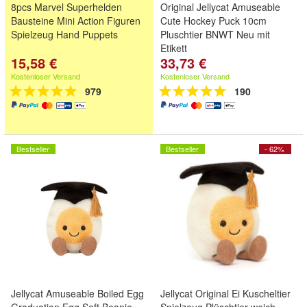
8pcs Marvel Superhelden
Original Jellycat Amuseable
Bausteine Mini Action Figuren
Cute Hockey Puck 10cm
Spielzeug Hand Puppets
Pluschtier BNWT Neu mit
Etikett
15,58 €
33,73 €
Kostenloser Versand
Kostenloser Versand
979
190
Bestseller
Bestseller
- 62%
Jellycat Amuseable Boiled Egg
Jellycat Original Ei Kuscheltier