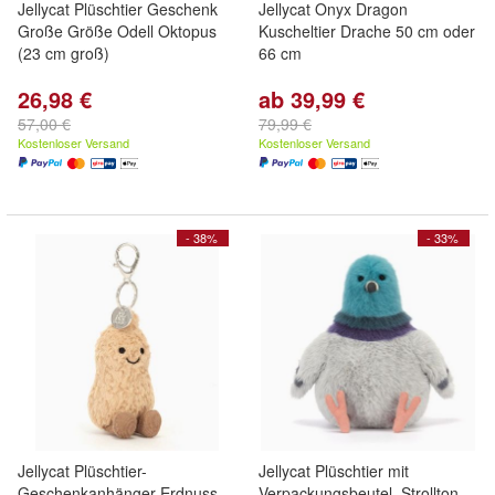
Jellycat Plüschtier Geschenk
Jellycat Onyx Dragon
Große Größe Odell Oktopus
Kuscheltier Drache 50 cm oder
(23 cm groß)
66 cm
26,98 €
ab 39,99 €
57,00 €
79,99 €
Kostenloser Versand
Kostenloser Versand
- 38%
- 33%
Jellycat Plüschtier-
Jellycat Plüschtier mit
Geschenkanhänger Erdnuss
Verpackungsbeutel, Strollton