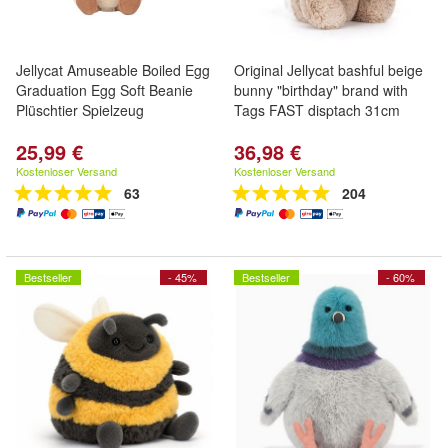
Jellycat Amuseable Boiled Egg
Original Jellycat bashful beige
Graduation Egg Soft Beanie
bunny "birthday" brand with
Plüschtier Spielzeug
Tags FAST disptach 31cm
25,99 €
36,98 €
Kostenloser Versand
Kostenloser Versand
63
204
Bestseller
- 45%
Bestseller
- 60%