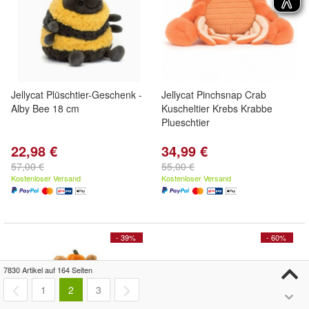
Jellycat Plüschtier-Geschenk -
Jellycat Pinchsnap Crab
Alby Bee 18 cm
Kuscheltier Krebs Krabbe
Plueschtier
22,98 €
34,99 €
57,00 €
55,00 €
Kostenloser Versand
Kostenloser Versand
- 39%
- 60%
7830 Artikel auf 164 Seiten
1
2
3