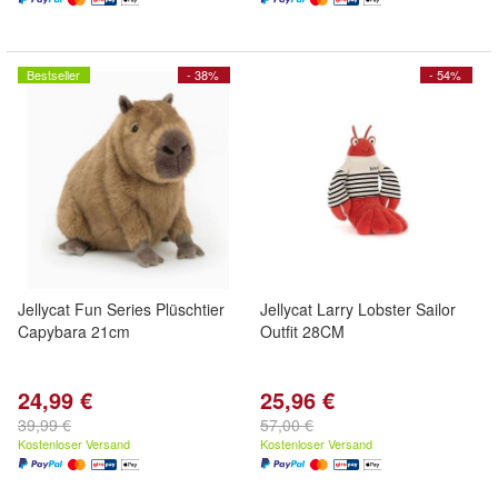
Bestseller
- 38%
- 54%
Jellycat Fun Series Plüschtier
Jellycat Larry Lobster Sailor
Capybara 21cm
Outfit 28CM
24,99 €
25,96 €
39,99 €
57,00 €
Kostenloser Versand
Kostenloser Versand