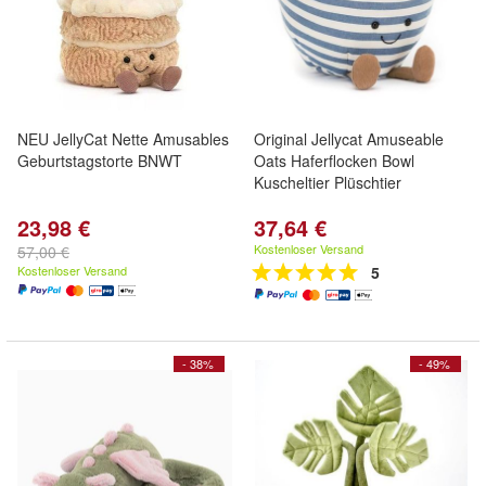
NEU JellyCat Nette Amusables
Original Jellycat Amuseable
Geburtstagstorte BNWT
Oats Haferflocken Bowl
Kuscheltier Plüschtier
23,98 €
37,64 €
Kostenloser Versand
57,00 €
Kostenloser Versand
5
- 38%
- 49%