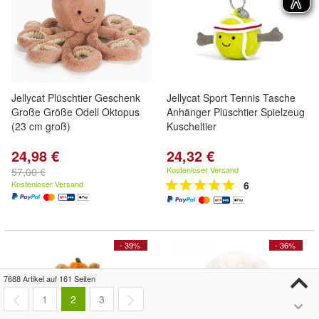
Jellycat Plüschtier Geschenk
Jellycat Sport Tennis Tasche
Große Größe Odell Oktopus
Anhänger Plüschtier Spielzeug
(23 cm groß)
Kuscheltier
24,98 €
24,32 €
Kostenloser Versand
57,00 €
Kostenloser Versand
6
- 39%
- 36%
7688 Artikel auf 161 Seiten
1
2
3