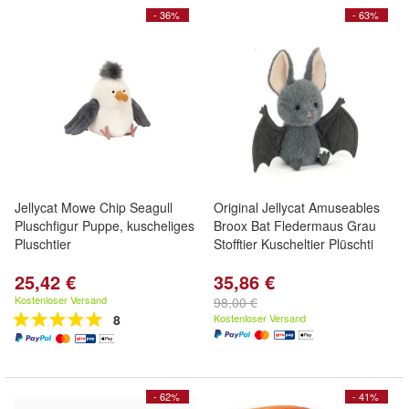
- 36%
- 63%
Jellycat Mowe Chip Seagull
Original Jellycat Amuseables
Pluschfigur Puppe, kuscheliges
Broox Bat Fledermaus Grau
Pluschtier
Stofftier Kuscheltier Plüschti
25,42 €
35,86 €
Kostenloser Versand
98,00 €
8
Kostenloser Versand
- 62%
- 41%