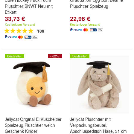
Cute Hockey Puck 10cm
Graduation Egg Soft Beanie
Pluschtier BNWT Neu mit
Plüschtier Spielzeug
Etikett
33,73 €
22,96 €
Kostenloser Versand
Kostenloser Versand
188
Bestseller
- 62%
Bestseller
Jellycat Original Ei Kuscheltier
Jellycat Plüschtier mit
Spielzeug Plüschtier weich
Verpackungsbeutel,
Geschenk Kinder
Abschlussedition Hase, 31 cm