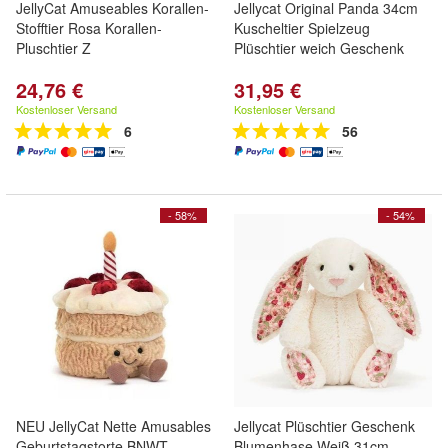
JellyCat Amuseables Korallen-
Jellycat Original Panda 34cm
Stofftier Rosa Korallen-
Kuscheltier Spielzeug
Pluschtier Z
Plüschtier weich Geschenk
24,76 €
31,95 €
Kostenloser Versand
Kostenloser Versand
6
56
- 58%
- 54%
NEU JellyCat Nette Amusables
Jellycat Plüschtier Geschenk
Geburtstagstorte BNWT
Blumenhase Weiß 31cm