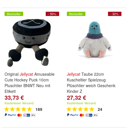
Bestseller
- 50%
Bestseller
- 32%
Original
Jellycat
Amuseable
Jellycat
Taube 22cm
Cute Hockey Puck 10cm
Kuscheltier Spielzeug
Pluschtier BNWT Neu mit
Plüschtier weich Geschenk
Etikett
Kinder Z
33,73 €
27,32 €
Kostenloser Versand
Kostenloser Versand
189
24