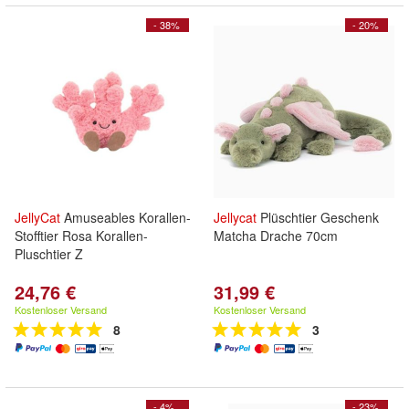
- 38%
- 20%
JellyCat
Amuseables Korallen-
Jellycat
Plüschtier Geschenk
Stofftier Rosa Korallen-
Matcha Drache 70cm
Pluschtier Z
24,76 €
31,99 €
Kostenloser Versand
Kostenloser Versand
8
3
- 4%
- 23%