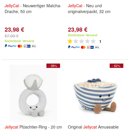
JellyCat
- Neuwertiger Matcha-
JellyCat
- Neu und
Drache, 50 cm
originalverpackt, 32 cm
23,98 €
23,98 €
Kostenloser Versand
57,00 €
Kostenloser Versand
1
- 38%
- 62%
Jellycat
Plüschtier-Ring - 20 cm
Original
Jellycat
Amuseable