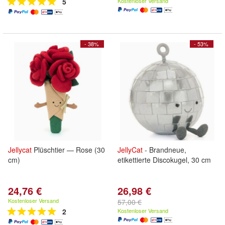
5
Kostenloser Versand
- 38%
- 53%
Jellycat
Plüschtier — Rose (30
JellyCat
- Brandneue,
cm)
etikettierte Discokugel, 30 cm
24,76 €
26,98 €
Kostenloser Versand
57,00 €
2
Kostenloser Versand