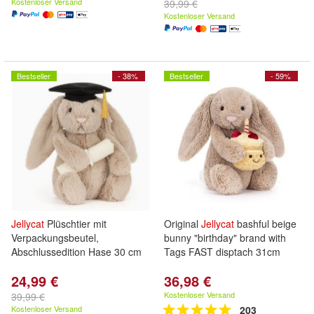
Kostenloser Versand
39,99 €
Kostenloser Versand
Bestseller
- 38%
Bestseller
- 59%
Jellycat
Plüschtier mit
Original
Jellycat
bashful beige
Verpackungsbeutel,
bunny "birthday" brand with
Abschlussedition Hase 30 cm
Tags FAST disptach 31cm
24,99 €
36,98 €
Kostenloser Versand
39,99 €
Kostenloser Versand
203