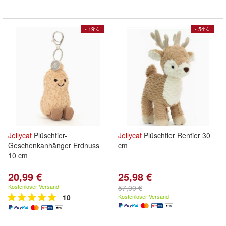
- 19%
- 54%
Jellycat
Plüschtier-
Jellycat
Plüschtier Rentier 30
Geschenkanhänger Erdnuss
cm
10 cm
20,99 €
25,98 €
Kostenloser Versand
57,00 €
10
Kostenloser Versand