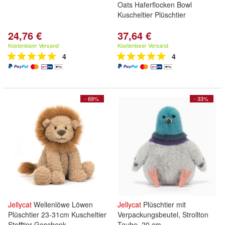
Oats Haferflocken Bowl
Kuscheltier Plüschtier
24,76 €
37,64 €
Kostenloser Versand
Kostenloser Versand
4
4
- 69%
- 33%
Jellycat
Wellenlöwe Löwen
Jellycat
Plüschtier mit
Plüschtier 23-31cm Kuscheltier
Verpackungsbeutel, Strollton
Stofftier Geschenk
Taube, 20 cm