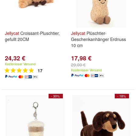
Jellycat
Croissant-Pluschtier,
Jellycat
Plüschtier-
gefullt 20CM
Geschenkanhänger Erdnuss
10 cm
24,32 €
17,98 €
Kostenloser Versand
29,00 €
17
Kostenloser Versand
- 30%
- 18%