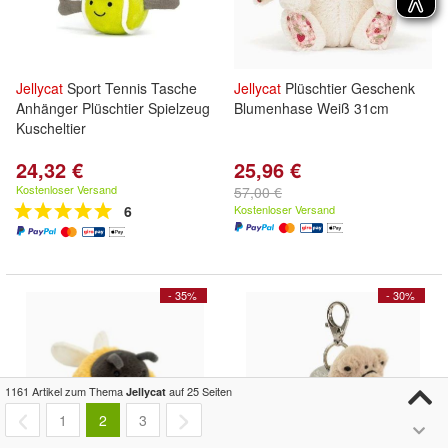
Jellycat
Sport Tennis Tasche
Jellycat
Plüschtier Geschenk
Anhänger Plüschtier Spielzeug
Blumenhase Weiß 31cm
Kuscheltier
24,32 €
25,96 €
Kostenloser Versand
57,00 €
6
Kostenloser Versand
- 35%
- 30%
1161 Artikel zum Thema
auf 25 Seiten
Jellycat
1
2
3