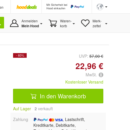
Mit Sicherheit bei
en
Hood einkaufen
Anmelden
Waren-
Merk-
Mein Hood
korb
zettel
- 60%
UVP:
57,00 €
22,96 €
MwSt.
Kostenloser Versand
In den Warenkorb
Auf Lager
2
 verkauft
Zahlung
, Lastschrift,
Kreditkarte, Debitkarte,