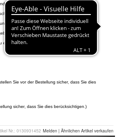
tikel Nr.:
0130931452
Melden
|
Ähnlichen
Artikel verkaufen