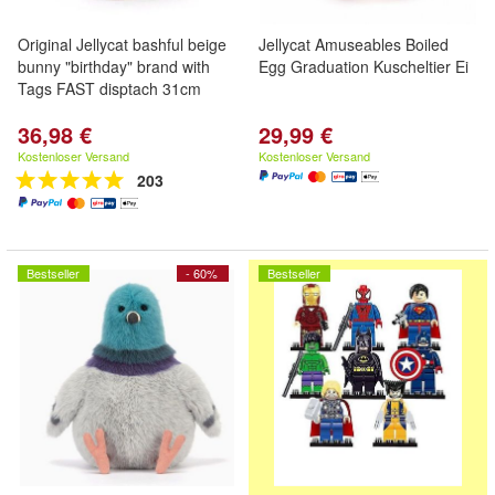
Original Jellycat bashful beige
Jellycat Amuseables Boiled
bunny "birthday" brand with
Egg Graduation Kuscheltier Ei
Tags FAST disptach 31cm
36,98 €
29,99 €
Kostenloser Versand
Kostenloser Versand
203
Bestseller
- 60%
Bestseller