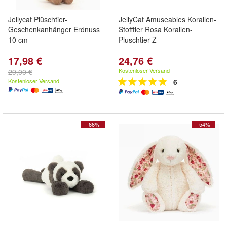
Jellycat Plüschtier-
JellyCat Amuseables Korallen-
Geschenkanhänger Erdnuss
Stofftier Rosa Korallen-
10 cm
Pluschtier Z
17,98 €
24,76 €
Kostenloser Versand
29,00 €
Kostenloser Versand
6
- 66%
- 54%