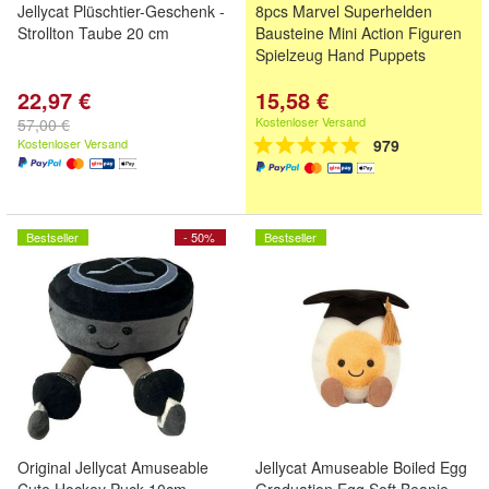
Jellycat Plüschtier-Geschenk -
8pcs Marvel Superhelden
Strollton Taube 20 cm
Bausteine Mini Action Figuren
Spielzeug Hand Puppets
22,97 €
15,58 €
Kostenloser Versand
57,00 €
Kostenloser Versand
979
Bestseller
- 50%
Bestseller
Original Jellycat Amuseable
Jellycat Amuseable Boiled Egg