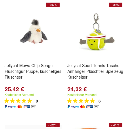
- 36%
- 39%
Jellycat Mowe Chip Seagull
Jellycat Sport Tennis Tasche
Pluschfigur Puppe, kuscheliges
Anhänger Plüschtier Spielzeug
Pluschtier
Kuscheltier
25,42 €
24,32 €
Kostenloser Versand
Kostenloser Versand
8
6
- 62%
- 41%