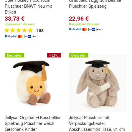
Cute Hockey Puck 10cm
Graduation Egg Soft Beanie
Pluschtier BNWT Neu mit
Plüschtier Spielzeug
Etikett
33,73 €
22,96 €
Kostenloser Versand
Kostenloser Versand
188
Bestseller
- 62%
Bestseller
Jellycat Original Ei Kuscheltier
Jellycat Plüschtier mit
Spielzeug Plüschtier weich
Verpackungsbeutel,
Geschenk Kinder
Abschlussedition Hase, 31 cm