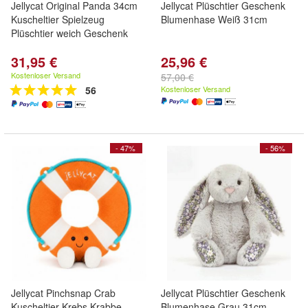
Jellycat Original Panda 34cm
Jellycat Plüschtier Geschenk
Kuscheltier Spielzeug
Blumenhase Weiß 31cm
Plüschtier weich Geschenk
31,95 €
25,96 €
Kostenloser Versand
57,00 €
56
Kostenloser Versand
- 47%
- 56%
Jellycat Pinchsnap Crab
Jellycat Plüschtier Geschenk
Kuscheltier Krebs Krabbe
Blumenhase Grau 31cm